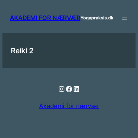
Spring
til
AKADEMI FOR NÆRVÆR
Yogapraksis.dk
indhold
Reiki 2
Instagram
Facebook
LinkedIn
Akademi for nærvær